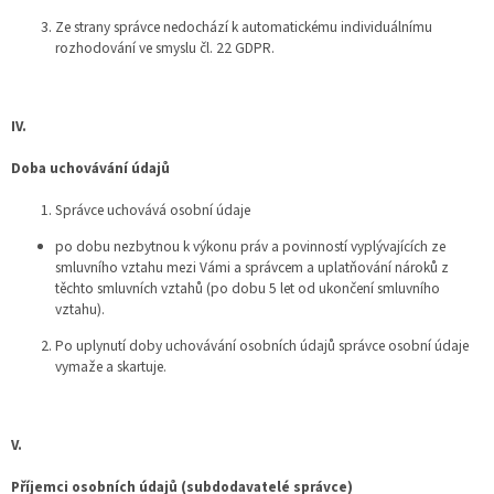
Ze strany správce nedochází k automatickému individuálnímu
rozhodování ve smyslu čl. 22 GDPR.
IV.
Doba uchovávání údajů
Správce uchovává osobní údaje
po dobu nezbytnou k výkonu práv a povinností vyplývajících ze
smluvního vztahu mezi Vámi a správcem a uplatňování nároků z
těchto smluvních vztahů (po dobu 5 let od ukončení smluvního
vztahu).
Po uplynutí doby uchovávání osobních údajů správce osobní údaje
vymaže a skartuje.
V.
Příjemci osobních údajů (subdodavatelé správce)