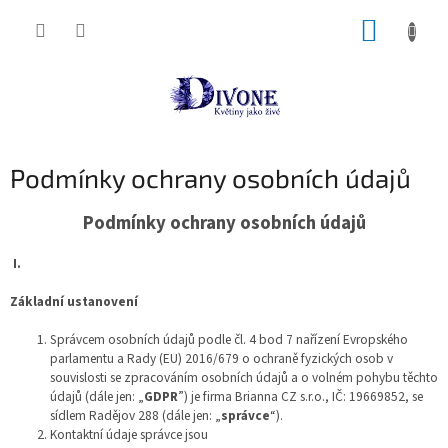
Přejít
NÁKUP
na
obsah
KOŠÍK
Podmínky ochrany osobních údajů
Podmínky ochrany osobních údajů
I.
Základní ustanovení
Správcem osobních údajů podle čl. 4 bod 7 nařízení Evropského
parlamentu a Rady (EU) 2016/679 o ochraně fyzických osob v
souvislosti se zpracováním osobních údajů a o volném pohybu těchto
údajů (dále jen: „
GDPR
”) je firma Brianna CZ s.r.o., IČ: 19669852, se
sídlem Radějov 288 (dále jen: „
správce
“).
Kontaktní údaje správce jsou