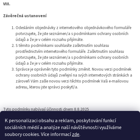
VIII.
Závěrečná ustanovení
Odesláním objednávky z internetového objednávkového formuláře
potvrzujete, že jste seznámen/a s podmínkami ochrany osobních
údajů a že je v celém rozsahu přijímáte.
S těmito podmínkami souhlasíte zaškrtnutím souhlasu
prostřednictvím internetového formuláře. Zaškrtnutím souhlasu
potvrzujete, že jste seznámen/a s podmínkami ochrany osobních
údajů a že je v celém rozsahu přijímáte.
Správce je oprávněn tyto podmínky změnit. Novou verzi podmínek
ochrany osobních údajů zveřejní na svých internetových stránkách a
zároveň Vám zašle novou verzi těchto podmínek Vaši e-mailovou
adresu, kterou jste správci poskytl/a.
Tyto podmínky nabývají účinnosti dnem 8.8.2025
K personalizaci obsahu a reklam, poskytování funkcí
sociálních médií a analýze naší návštěvnosti využíváme
Z
soubory cookies. Více informací
zde
.