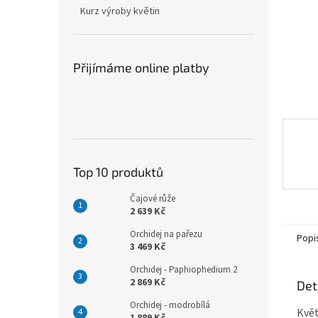
n
Kurz výroby květin
e
l
Přijímáme online platby
Top 10 produktů
Čajové růže
2 639 Kč
Orchidej na pařezu
Popi
3 469 Kč
Orchidej - Paphiophedium 2
2 869 Kč
Det
Orchidej - modrobílá
Květ