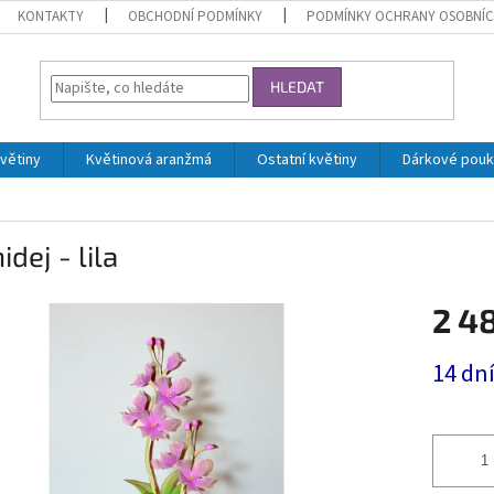
KONTAKTY
OBCHODNÍ PODMÍNKY
PODMÍNKY OCHRANY OSOBNÍC
HLEDAT
květiny
Květinová aranžmá
Ostatní květiny
Dárkové pou
idej - lila
2 4
Měrná
14 dn
cena: