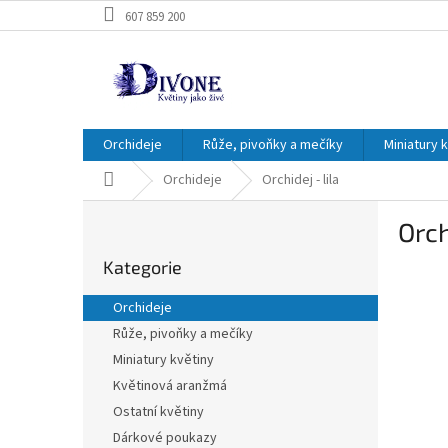
Přejít
607 859 200
na
obsah
Orchideje
Růže, pivoňky a mečíky
Miniatury 
Domů
Orchideje
Orchidej - lila
P
Orch
o
Přeskočit
s
Kategorie
kategorie
t
r
Orchideje
a
Růže, pivoňky a mečíky
n
Miniatury květiny
n
í
Květinová aranžmá
p
Ostatní květiny
a
Dárkové poukazy