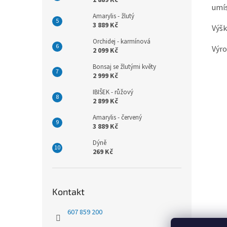
1 889 Kč
umís
Amarylis - žlutý
3 889 Kč
Výšk
Orchidej - karmínová
Výro
2 099 Kč
Bonsaj se žlutými květy
2 999 Kč
IBIŠEK - růžový
2 899 Kč
Amarylis - červený
3 889 Kč
Dýně
269 Kč
Kontakt
607 859 200